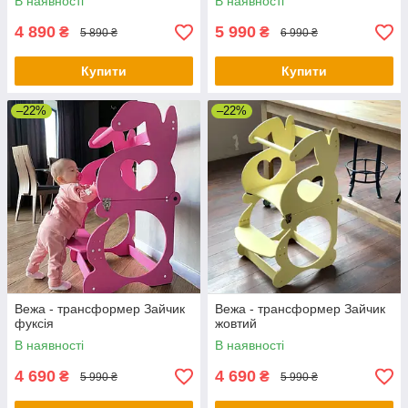
В наявності
В наявності
4 890
5 990
₴
₴
5 890 ₴
6 990 ₴
Купити
Купити
–22%
–22%
Вежа - трансформер Зайчик
Вежа - трансформер Зайчик
фуксія
жовтий
В наявності
В наявності
4 690
4 690
₴
₴
5 990 ₴
5 990 ₴