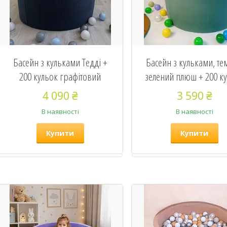
Басейн з кульками Тедді +
Басейн з кульками, те
200 кульок графітовий
зелений плюш + 200 к
4 090 ₴
3 590 ₴
В наявності
В наявності
Купити
Купити