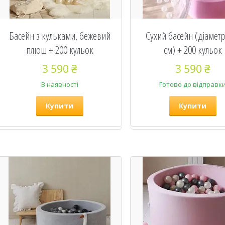
Басейн з кульками, бежевий
Сухий басейн (діаметр
плюш + 200 кульок
см) + 200 кульок
3 590 ₴
3 590 ₴
В наявності
Готово до відправк
Купити
Купити