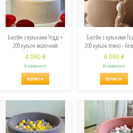
Басейн з кульками Тедді +
Басейн з кульками Тед
200 кульок молочний
200 кульок темно - бе
4 090 ₴
4 090 ₴
В наявності
В наявності
Купити
Купити