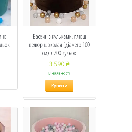
мно -
Басейн з кульками, плюш
ульок
велюр шоколад (діаметр 100
см) + 200 кульок
3 590 ₴
В наявності
Купити