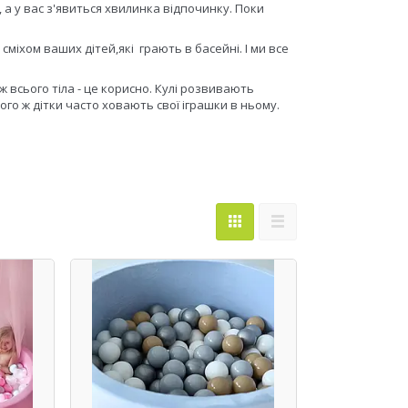
 а у вас з'явиться хвилинка відпочинку. Поки
сміхом ваших дітей,які грають в басейні. І ми все
 всього тіла - це корисно. Кулі розвивають
го ж дітки часто ховають свої іграшки в ньому.