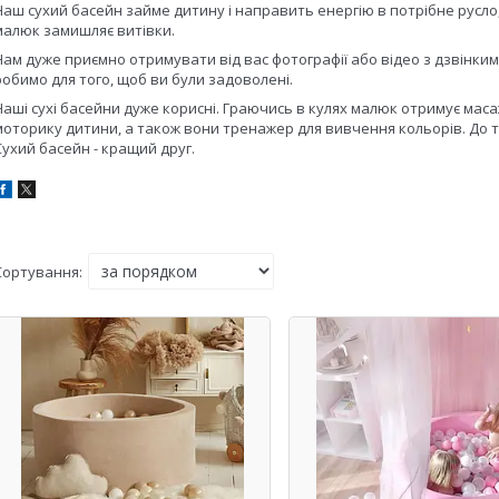
Наш сухий басейн займе дитину і направить енергію в потрібне русло,
малюк замишляє витівки.
Нам дуже приємно отримувати від вас фотографії або відео з дзвінким 
робимо для того, щоб ви були задоволені.
Наші сухі басейни дуже корисні. Граючись в кулях малюк отримує масаж
моторику дитини, а також вони тренажер для вивчення кольорів. До то
Сухий басейн - кращий друг.