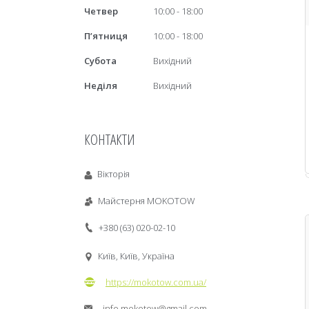
Четвер
10:00
18:00
Пʼятниця
10:00
18:00
Субота
Вихідний
Неділя
Вихідний
КОНТАКТИ
Вікторія
Майстерня MOKOTOW
+380 (63) 020-02-10
Київ, Київ, Україна
https://mokotow.com.ua/
info.mokotow@gmail.com