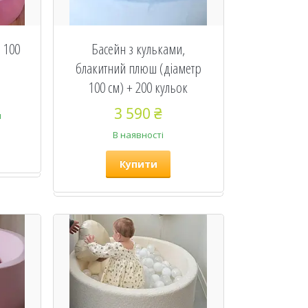
 100
Басейн з кульками,
блакитний плюш (діаметр
100 см) + 200 кульок
3 590 ₴
и
В наявності
Купити