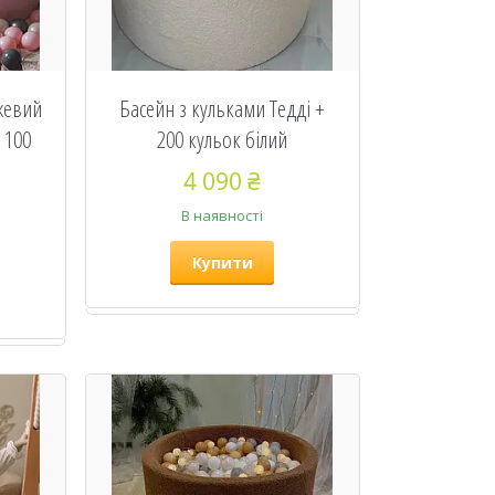
жевий
Басейн з кульками Тедді +
 100
200 кульок білий
4 090 ₴
В наявності
Купити