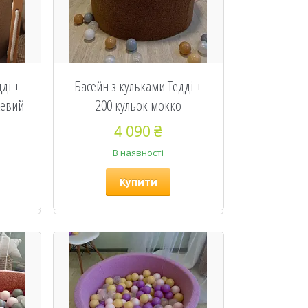
ді +
Басейн з кульками Тедді +
жевий
200 кульок мокко
4 090 ₴
В наявності
Купити