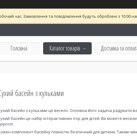
обочий час. Замовлення та повідомлення будуть оброблені з 10:00 най
Головна
Каталог товарів
Доставка та оплат
Сухий басейн з кульками
Сухий басейн з кульками це весело. Основна його задача радувати в
Сухий басейн це набір інтерактивних ігор для дітей. Ви можете весел
дорослі.
Кожен компонент басейну повністю безпечний для дитини. Таким чином