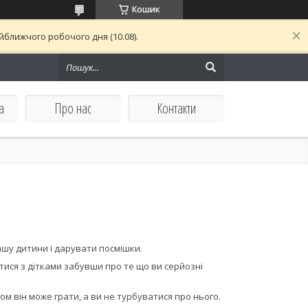
Кошик
ближчого робочого дня (10.08).
а
Про нас
Контакти
ашу дитини і дарувати посмішки.
итися з дітками забувши про те що ви серйозні
 він може грати, а ви не турбуватися про нього.