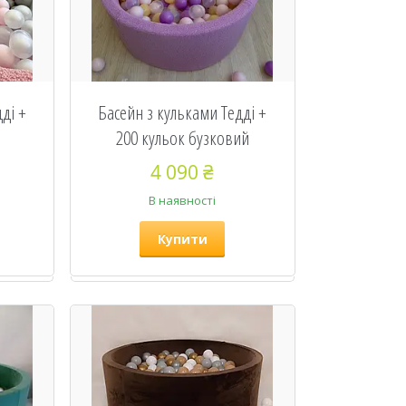
ді +
Басейн з кульками Тедді +
200 кульок бузковий
4 090 ₴
В наявності
Купити