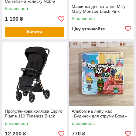
Carrello на коляску Noble
Машинка для катання Milly
В наявності
Mally Monster Black Pink
1 100
В наявності
₴
Ціну уточнюйте
Купити
Прогулянкова коляска Espiro
Альбом на липучках
Flame 110 Timeless Black
«Будинок для струму Бока»
В наявності
В наявності
12 200
770
₴
₴