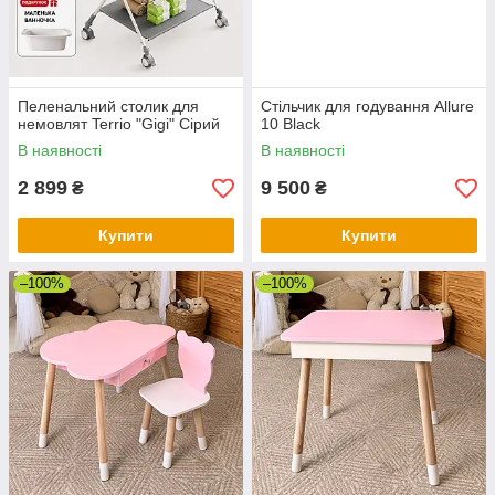
Пеленальний столик для
Стільчик для годування Allure
немовлят Terrio "Gigi" Сірий
10 Black
В наявності
В наявності
2 899
9 500
₴
₴
Купити
Купити
–100%
–100%