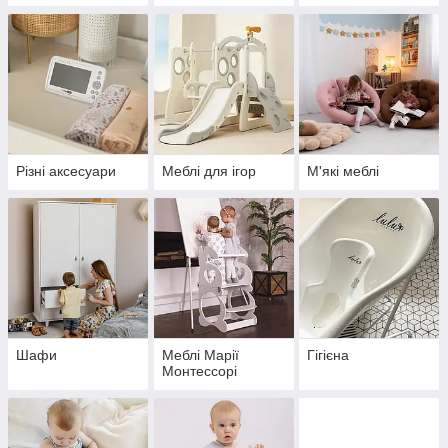
Різні аксесуари
Меблі для ігор
М'які меблі
Шафи
Меблі Марії
Гігієна
Монтессорі