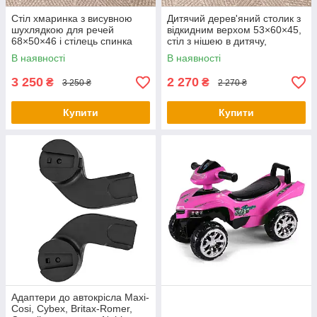
Стіл хмаринка з висувною
Дитячий дерев'яний столик з
шухлядкою для речей
відкидним верхом 53×60×45,
68×50×46 і стілець спинка
стіл з нішею в дитячу,
медведик 26.5х26х25,
рожевий
В наявності
В наявності
рожевий
3 250
2 270
₴
₴
3 250 ₴
2 270 ₴
Купити
Купити
Адаптери до автокрісла Maxi-
Cosi, Cybex, Britax-Romer,