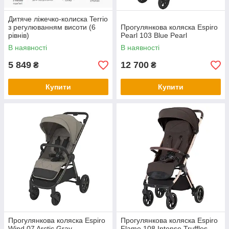
Дитяче ліжечко-колиска Terrio
з регулюванням висоти (6
Прогулянкова коляска Espiro
рівнів)
Pearl 103 Blue Pearl
В наявності
В наявності
5 849
12 700
₴
₴
Купити
Купити
Прогулянкова коляска Espiro
Прогулянкова коляска Espiro
Wind 07 Arctic Gray
Flame 108 Intense Truffles