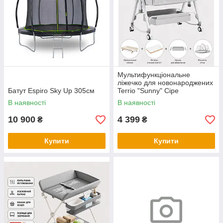
Мультифункціональне
ліжечко для новонароджених
Батут Espiro Sky Up 305см
Terrio "Sunny" Сіре
В наявності
В наявності
10 900
4 399
₴
₴
Купити
Купити