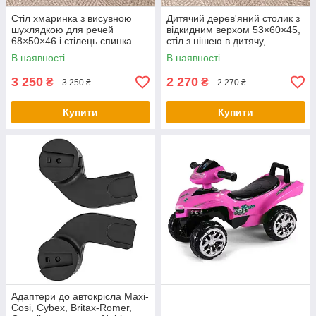
Стіл хмаринка з висувною
Дитячий дерев'яний столик з
шухлядкою для речей
відкидним верхом 53×60×45,
68×50×46 і стілець спинка
стіл з нішею в дитячу,
медведик 26.5х26х25,
рожевий
В наявності
В наявності
рожевий
3 250
2 270
₴
₴
3 250 ₴
2 270 ₴
Купити
Купити
Адаптери до автокрісла Maxi-
Cosi, Cybex, Britax-Romer,