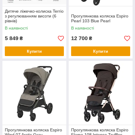
Дитяче ліжечко-колиска Terrio
з регулюванням висоти (6
Прогулянкова коляска Espiro
рівнів)
Pearl 103 Blue Pearl
В наявності
В наявності
5 849
12 700
₴
₴
Купити
Купити
Прогулянкова коляска Espiro
Прогулянкова коляска Espiro
Wind 07 Arctic Gray
Flame 108 Intense Truffles