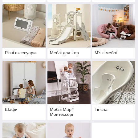
Різні аксесуари
Меблі для ігор
М'які меблі
Шафи
Меблі Марії
Гігієна
Монтессорі