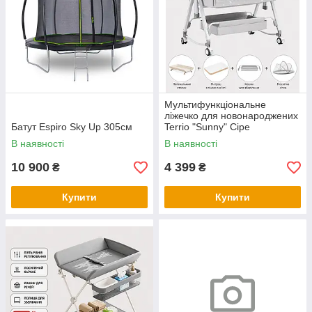
Мультифункціональне
ліжечко для новонароджених
Батут Espiro Sky Up 305см
Terrio "Sunny" Сіре
В наявності
В наявності
10 900
4 399
₴
₴
Купити
Купити