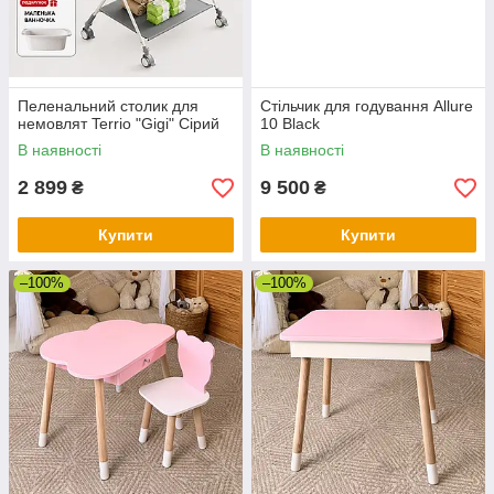
Пеленальний столик для
Стільчик для годування Allure
немовлят Terrio "Gigi" Сірий
10 Black
В наявності
В наявності
2 899
9 500
₴
₴
Купити
Купити
–100%
–100%