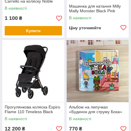
Carrello на коляску Noble
Машинка для катання Milly
В наявності
Mally Monster Black Pink
1 100
В наявності
₴
Ціну уточнюйте
Купити
Прогулянкова коляска Espiro
Альбом на липучках
Flame 110 Timeless Black
«Будинок для струму Бока»
В наявності
В наявності
12 200
770
₴
₴