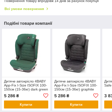
Повернення товару впродовж 14 днів за рахунок покупця
Всі умови повернення
Подібні товари компанії
Дитяче автокрісло 4BABY
Дитяче автокрісло 4BABY
Дитя
App-Fix I-Size ISOFIX 100-
App-Fix I-Size ISOFIX 100-
Safe
150см (15-36кг) dark green
150см (15-36кг) graphite
5 286
5 286
3 8
₴
₴
Купити
Купити