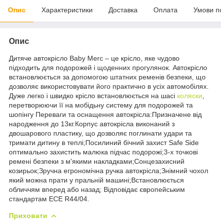
Опис
Характеристики
Доставка
Оплата
Умови п
Опис
Дитяче автокрісло Baby Merc – це крісло, яке чудово
підходить для подорожей і щоденних прогулянок. Автокрісло
встановлюється за допомогою штатних ременів безпеки, що
дозволяє використовувати його практично в усіх автомобілях.
Дуже легко і швидко крісло встановлюється на шасі
коляски
,
перетворюючи її на мобідьну систему для подорожей та
шопінгу Переваги та оснащення автокрісла:Призначене від
народження до 13кг.Корпус автокрісла виконаний з
двошарового пластику, що дозволяє поглинати удари та
тримати дитину в теплі;Посилиний бічний захист Safe Side
оптимально захистить малюка підчас подорожі;3-х точкові
ремені безпеки з м'якими накладками;Сонцезахисний
козирьок;Зручна егрономічна ручка автокрісла;Знімний чохол
який можна прати у пральній машині;Встановлюється
обличчям вперед або назад; Відповідає європейським
стандартам ECE R44/04.
Приховати