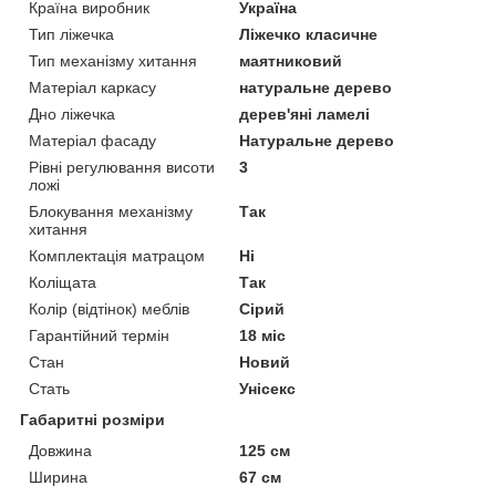
Країна виробник
Україна
Тип ліжечка
Ліжечко класичне
Тип механізму хитання
маятниковий
Матеріал каркасу
натуральне дерево
Дно ліжечка
дерев'яні ламелі
Матеріал фасаду
Натуральне дерево
Рівні регулювання висоти
3
ложі
Блокування механізму
Так
хитання
Комплектація матрацом
Ні
Коліщата
Так
Колір (відтінок) меблів
Сірий
Гарантійний термін
18 міс
Стан
Новий
Стать
Унісекс
Габаритні розміри
Довжина
125 см
Ширина
67 см