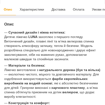
Опис
Характеристики
Доставка
Оплата
Умови п
Опис
—
Сучасний дизайн і ніжна естетика:
Дитяче ліжечко
LUNA
захоплює з першого погляду.
Витончений дизайн, плавні лінії та м’яка велюрова спинка
створюють атмосферу затишку, тепла й безпеки. Модель
розроблена спеціально для новонароджених і дарує ефект
заколисування, ніби на маминих руках, допомагаючи
малюкові швидше та спокійніше засинати.
—
Матеріали та безпека:
Ліжечко виготовлене з
натурального дерева (бук та вільха)
— екологічно чистого, міцного та довговічного матеріалу. Для
оздоблення використовуються
фарби європейських
виробників на водній основі
, які є абсолютно безпечними
для дітей. Гризунки виконані з
харчового пластику
, а м’яка
спинка обтягнута приємним на дотик
велюром
, що додає
виробу елегантності.
—
Конструкція та комфорт: