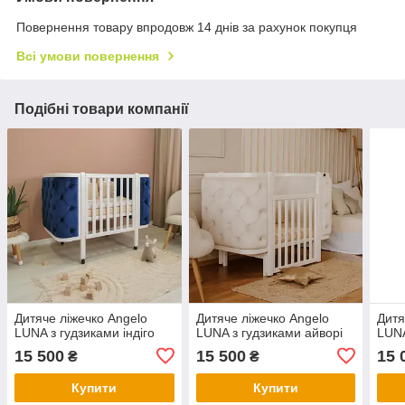
Повернення товару впродовж 14 днів за рахунок покупця
Всі умови повернення
Подібні товари компанії
Дитяче ліжечко Angelo
Дитяче ліжечко Angelo
Дитя
LUNA з гудзиками індіго
LUNA з гудзиками айворі
LUNA
15 500
15 500
15 
₴
₴
Купити
Купити