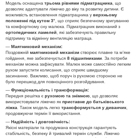
Модель оснащена
трьома рівнями підматрацника
, що
дозволяє адаптувати ліжечко до віку та розвитку дитини. Є
можливість встановлення підматрацника у
верхньому
положенні під кутом 3°
, що сприяє безпечному зригуванню
та комфортному сну малюка. Підматрацник виконаний з
ортопедичних ламелей
, які забезпечують правильну
підтримку та відмінну вентиляцію матраца.
—
Маятниковий механізм:
Поздовжній
маятниковий механізм
створює плавне та м’яке
гойдання, яке забезпечується
8 підшипниками
. За потреби
механізм можна зафіксувати. Малюк може самостійно легким
рухом запустити колисання, що сприяє швидшому
засинанню. Важливо, щоб поруч із рухомою стороною не
було перешкод для повноцінного розгойдування.
—
Функціональність і трансформація:
Передня решітка є
рухомою та знімною
, що дозволяє
використовувати ліжечко як
приставне до батьківського
ліжка
. Також модель легко
трансформується у диванчик
,
продовжуючи термін її використання.
—
Надійність і довговічність:
Якісні матеріали та продумана конструкція гарантують
стабільність, безпеку й тривалий термін служби. Ліжечко