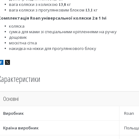
вага коляски з колискою 𝟏𝟑,𝟖 кг
вага коляски з прогулянковим блоком 𝟏𝟑,𝟏 кг
Комплектація Roan універсальної коляски 2 в 1 Ivi
коляска
сумка для мами зі спеціальними кріпленнями на ручку
дощовик
москітна сітка
накидка на ніжки для прогулянкового блоку
Характеристики
Основні
Виробник
Roan
Країна виробник
Польщ