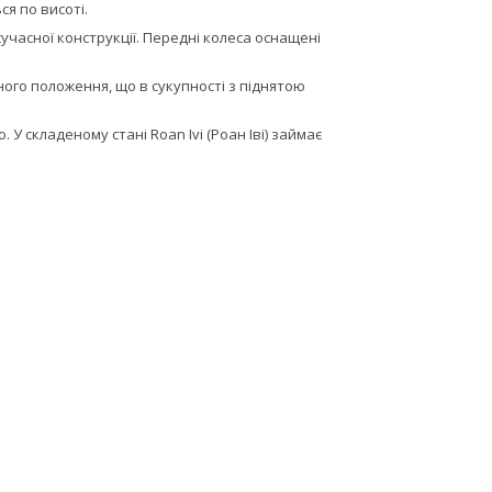
я по висоті.
учасної конструкції. Передні колеса оснащені
ого положення, що в сукупності з піднятою
У складеному стані Roan Ivi (Роан Іві) займає