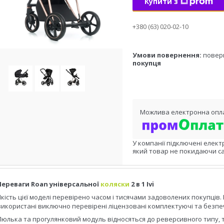
Купити з
+380 (63) 020-02-10
повер
покупця
У компанії підключені елект
який товар не покидаючи са
Переваги Roan універсальної
коляски
2 в 1 Ivi
Якість цієї моделі перевірено часом і тисячами задоволених покупців. П
використані виключно перевірені ліцензовані комплектуючі та безпечн
Люлька та прогулянковий модуль відносяться до реверсивного типу, 