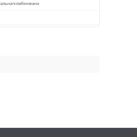
сальна/комбінована
й