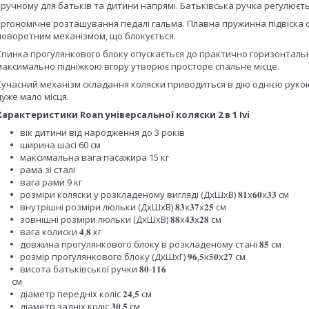
зручному для батьків та дитини напрямі. Батьківська ручка регулюєтьс
Ергономічне розташування педалі гальма. Плавна пружинна підвіска с
поворотним механізмом, що блокується.
Спинка прогулянкового блоку опускається до практично горизонтальн
максимально підніжкою вгору утворює просторе спальне місце.
Сучасний механізм складання коляски приводиться в дію однією рукою. 
дуже мало місця.
Характеристики Roan універсальної коляски 2 в 1 Ivi
вік дитини від народження до 3 років
ширина шасі 60 см
максимальна вага пасажира 15 кг
рама зі сталі
вага рами 9 кг
розміри коляски у розкладеному вигляді (ДхШхВ) 𝟖𝟏х𝟔𝟎х𝟑𝟑 см
внутрішні розміри люльки (ДхШхВ) 𝟖𝟑х𝟑𝟕х𝟐𝟓 см
зовнішні розміри люльки (ДхШхВ) 𝟖𝟖х𝟒𝟑х𝟐𝟖 см
вага колиски 𝟒,𝟖 кг
довжина прогулянкового блоку в розкладеному стані 𝟖𝟓 см
розмір прогулянкового блоку (ДхШхГ) 𝟗𝟔,𝟓х𝟓𝟎х𝟐𝟕 см
висота батьківської ручки 𝟖𝟎-𝟏𝟏𝟔
см
діаметр передніх коліс 𝟐𝟒,𝟓 см
діаметр задніх коліс 𝟑𝟎,𝟓 см