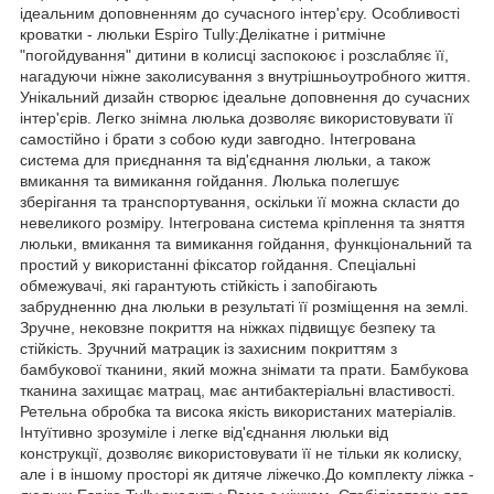
ідеальним доповненням до сучасного інтер'єру. Особливості
кроватки - люльки Espiro Tully:Делікатне і ритмічне
"погойдування" дитини в колисці заспокоює і розслабляє її,
нагадуючи ніжне заколисування з внутрішньоутробного життя.
Унікальний дизайн створює ідеальне доповнення до сучасних
інтер'єрів. Легко знімна люлька дозволяє використовувати її
самостійно і брати з собою куди завгодно. Інтегрована
система для приєднання та від'єднання люльки, а також
вмикання та вимикання гойдання. Люлька полегшує
зберігання та транспортування, оскільки її можна скласти до
невеликого розміру. Інтегрована система кріплення та зняття
люльки, вмикання та вимикання гойдання, функціональний та
простий у використанні фіксатор гойдання. Спеціальні
обмежувачі, які гарантують стійкість і запобігають
забрудненню дна люльки в результаті її розміщення на землі.
Зручне, нековзне покриття на ніжках підвищує безпеку та
стійкість. Зручний матрацик із захисним покриттям з
бамбукової тканини, який можна знімати та прати. Бамбукова
тканина захищає матрац, має антибактеріальні властивості.
Ретельна обробка та висока якість використаних матеріалів.
Інтуїтивно зрозуміле і легке від'єднання люльки від
конструкції, дозволяє використовувати її не тільки як колиску,
але і в іншому просторі як дитяче ліжечко.До комплекту ліжка -