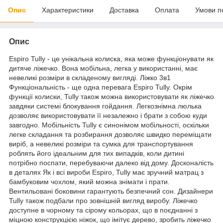
Опис
Характеристики
Доставка
Оплата
Умови п
Опис
Espiro Tully - це унікальна колиска, яка може функціонувати як
дитяче ліжечко. Вона мобільна, легка у використанні, має
невеликі розміри в складеному вигляді. Ліжко 3в1
Функціональність - ще одна перевага Espiro Tully. Окрім
функції колиски, Tully також можна використовувати як ліжечко
завдяки системі блокування гойдання. Легкознімна люлька
дозволяє використовувати її незалежно і брати з собою куди
завгодно. Мобільність Tully є синонімом мобільності, оскільки
легке складання та розбирання дозволяє швидко переміщати
виріб, а невеликі розміри та сумка для транспортування
роблять його ідеальним для тих випадків, коли дитині
потрібно поспати, перебуваючи далеко від дому. Досконалість
в деталях Як і всі вироби Espiro, Tully має зручний матрац з
бамбуковим чохлом, який можна знімати і прати.
Вентильовані боковини гарантують безпечний сон. Дизайнери
Tully також подбали про зовнішній вигляд виробу. Ліжечко
доступне в чорному та сірому кольорах, що в поєднанні з
міцною конструкцією ніжок, що імітує дерево, зробить ліжечко