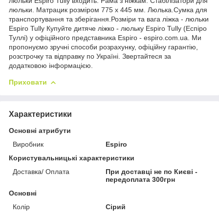
люльки Espiro Tully входить: Рама з ніжкам. Стабілізатори для
люльки. Матрацик розміром 775 х 445 мм. Люлька.Сумка для
транспортування та зберігання.Розміри та вага ліжка - люльки
Espiro Tully Купуйте дитяче ліжко - люльку Espiro Tully (Еспіро
Туллі) у офіційного представника Espiro - espiro.com.ua. Ми
пропонуємо зручні способи розрахунку, офіційну гарантію,
розстрочку та відправку по Україні. Звертайтеся за
додатковою інформацією.
Приховати
Характеристики
Основні атрибути
Виробник
Espiro
Користувальницькі характеристики
Доставка/ Оплата
При доставці не по Києві -
передоплата 300грн
Основні
Колір
Сірий