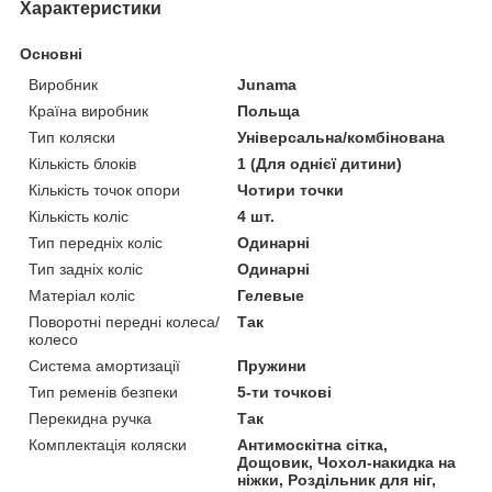
Характеристики
Основні
Виробник
Junama
Країна виробник
Польща
Тип коляски
Універсальна/комбінована
Кількість блоків
1 (Для однієї дитини)
Кількість точок опори
Чотири точки
Кількість коліс
4 шт.
Тип передніх коліс
Одинарні
Тип задніх коліс
Одинарні
Матеріал коліс
Гелевые
Поворотні передні колеса/
Так
колесо
Система амортизації
Пружини
Тип ременів безпеки
5-ти точкові
Перекидна ручка
Так
Комплектація коляски
Антимоскітна сітка,
Дощовик, Чохол-накидка на
ніжки, Роздільник для ніг,