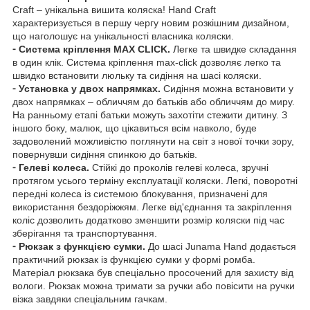
Craft – унікальна вишита коляска! Hand Craft
характеризується в першу чергу новим розкішним дизайном,
що наголошує на унікальності власника коляски.
⁃ Система кріплення MAX CLICK.
Легке та швидке складання
в один клік. Система кріплення max-click дозволяє легко та
швидко встановити люльку та сидіння на шасі коляски.
⁃ Установка у двох напрямках.
Сидіння можна встановити у
двох напрямках – обличчям до батьків або обличчям до миру.
На ранньому етапі батьки можуть захотіти стежити дитину. З
іншого боку, малюк, що цікавиться всім навколо, буде
задоволений можливістю поглянути на світ з нової точки зору,
повернувши сидіння спинкою до батьків.
⁃ Гелеві колеса.
Стійкі до проколів гелеві колеса, зручні
протягом усього терміну експлуатації коляски. Легкі, поворотні
передні колеса із системою блокування, призначені для
використання бездоріжжям. Легке від'єднання та закріплення
коліс дозволить додатково зменшити розмір коляски під час
зберігання та транспортування.
⁃ Рюкзак з функцією сумки.
До шасі Junama Hand додається
практичний рюкзак із функцією сумки у формі ромба.
Матеріал рюкзака був спеціально просочений для захисту від
вологи. Рюкзак можна тримати за ручки або повісити на ручки
візка завдяки спеціальним гачкам.