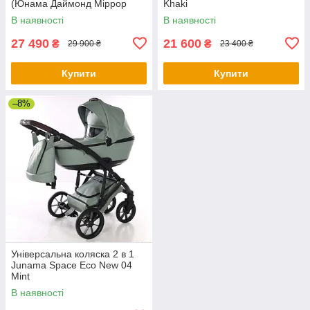
(Юнама Даймонд Міррор
Khaki
Сатин)
В наявності
В наявності
27 490
21 600
₴
₴
29 900 ₴
23 400 ₴
Купити
Купити
–8%
Універсальна коляска 2 в 1
Junama Space Eco New 04
Mint
В наявності