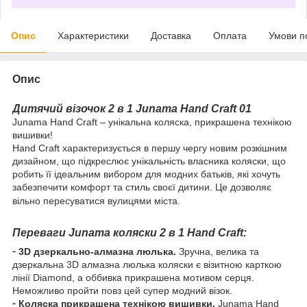
Опис
Характеристики
Доставка
Оплата
Умови п
Опис
Дитячий візочок 2 в 1 Junama Hand Craft 01
Junama Hand Craft – унікальна коляска, прикрашена технікою
вишивки!
Hand Craft характеризується в першу чергу новим розкішним
дизайном, що підкреслює унікальність власника коляски, що
робить її ідеальним вибором для модних батьків, які хочуть
забезпечити комфорт та стиль своєї дитини. Це дозволяє
вільно пересуватися вулицями міста.
Переваги Junama коляски 2 в 1 Hand Craft:
⁃ 3D дзеркально-алмазна люлька.
Зручна, велика та
дзеркальна 3D алмазна люлька коляски є візитною карткою
лінії Diamond, а оббивка прикрашена мотивом серця.
Неможливо пройти повз цей супер модний візок.
⁃ Коляска прикрашена технікою вишивки.
Junama Hand