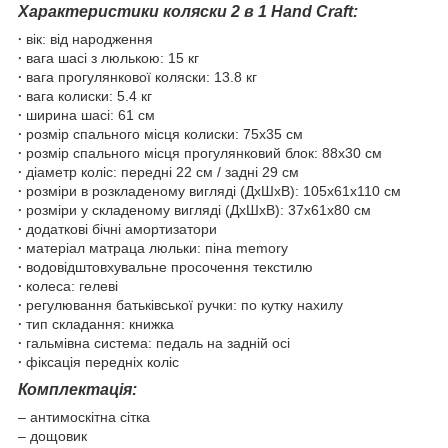
Характеристики коляски 2 в 1 Hand Craft:
𐤟 вік: від народження
𐤟 вага шасі з люлькою: 15 кг
𐤟 вага прогулянкової коляски: 13.8 кг
𐤟 вага колиски: 5.4 кг
𐤟 ширина шасі: 61 см
𐤟 розмір спального місця колиски: 75x35 см
𐤟 розмір спального місця прогулянковий блок: 88х30 см
𐤟 діаметр коліс: передні 22 см / задні 29 см
𐤟 розміри в розкладеному вигляді (ДxШxВ): 105х61х110 см
𐤟 розміри у складеному вигляді (ДxШxВ): 37х61х80 см
𐤟 додаткові бічні амортизатори
𐤟 матеріал матраца люльки: піна memory
𐤟 водовідштовхувальне просочення текстилю
𐤟 колеса: гелеві
𐤟 регулювання батьківської ручки: по кутку нахилу
𐤟 тип складання: книжка
𐤟 гальмівна система: педаль на задній осі
𐤟 фіксація передніх коліс
Комплектація:
‒ антимоскітна сітка
‒ дощовик