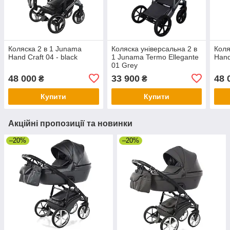
Коляска 2 в 1 Junama
Коляска універсальна 2 в
Коля
Hand Craft 04 - black
1 Junama Termo Ellegante
Hand 
01 Grey
48 000
33 900
48 
₴
₴
Купити
Купити
Акційні пропозиції та новинки
–20%
–20%