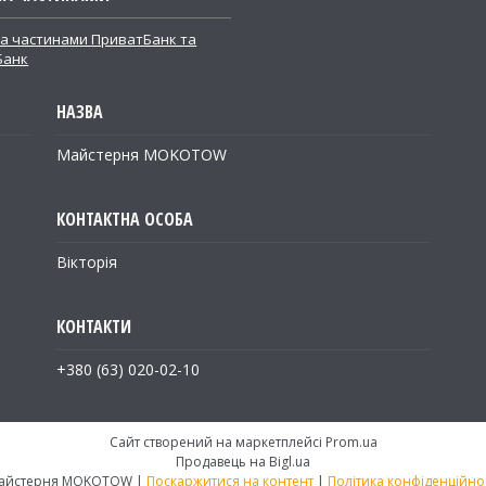
а частинами ПриватБанк та
Банк
Майстерня MOKOTOW
Вікторія
+380 (63) 020-02-10
Сайт створений на маркетплейсі
Prom.ua
Продавець на Bigl.ua
Майстерня MOKOTOW |
Поскаржитися на контент
|
Політика конфіденційнос