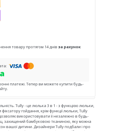
нення товару протягом 14 днів
за рахунок
ронні платежі. Тепер ви можете купити будь-
йту.
ьність. Tully - це люлька 3 в 1 - з функцією люльки,
 фіксатору гойдання, крім функції люльки, Tully
дозволяє використовувати її незалежно в будь-
матрац, захищений бамбуковою тканиною, яку можна
он вашої дитини. Дизайнери Tully подбали і про