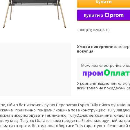
Купити
Купити з
+380 (63) 020-02-10
повер
покупця
У компанії підключені елект
який товар не покидаючи са
Спи, ніби в батьківських руках Перевагою Espiro Tully є його функціонал
ліжечка і практичної гондоли / кошика поза конструкцією. TullyЗавдяки
можна використовувати і як ліжечко. TullyОднак легкознімна гондола 
якому місці. Tully, як і багато інших продуктів Espiro, має зручний 
знімати та прати. Вентильовані бортики Tully гарантують безпечний с