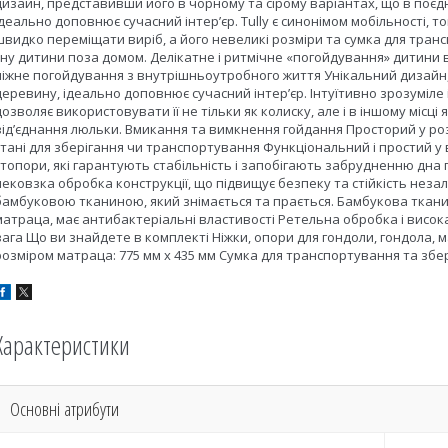
дизайн, представивши його в чорному та сірому варіантах, що в поєдн
ідеально доповнює сучасний інтер’єр. Tully є синонімом мобільності,
швидко переміщати виріб, а його невеликі розміри та сумка для тран
сну дитини поза домом. Делікатне і ритмічне «погойдування» дитини в
ніжне погойдування з внутрішньоутробного життя Унікальний дизайн, 
деревину, ідеально доповнює сучасний інтер’єр. Інтуїтивно зрозуміле і
дозволяє використовувати її не тільки як колиску, але і в іншому місці
від’єднання люльки. Вмикання та вимкнення гойдання Просторий у ро
стані для зберігання чи транспортування Функціональний і простий 
стопори, які гарантують стабільність і запобігають забрудненню дна 
нековзка обробка конструкції, що підвищує безпеку та стійкість нез
бамбуковою тканиною, який знімається та прається. Бамбукова тканина
матраца, має антибактеріальні властивості Ретельна обробка і висок
вага Що ви знайдете в комплекті Ніжки, опори для гондоли, гондола, 
розміром матраца: 775 мм х 435 мм Сумка для транспортування та зб
Характеристики
Основні атрибути