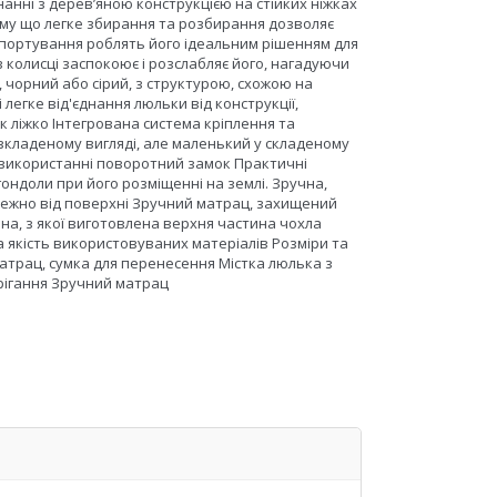
анні з дерев’яною конструкцією на стійких ніжках
 тому що легке збирання та розбирання дозволяє
спортування роблять його ідеальним рішенням для
 колисці заспокоює і розслабляє його, нагадуючи
чорний або сірий, з структурою, схожою на
 легке від'єднання люльки від конструкції,
 як ліжко Інтегрована система кріплення та
зкладеному вигляді, але маленький у складеному
у використанні поворотний замок Практичні
гондоли при його розміщенні на землі. Зручна,
алежно від поверхні Зручний матрац, захищений
, з якої виготовлена ​​верхня частина чохла
а якість використовуваних матеріалів Розміри та
матрац, сумка для перенесення Містка люлька з
ерігання Зручний матрац