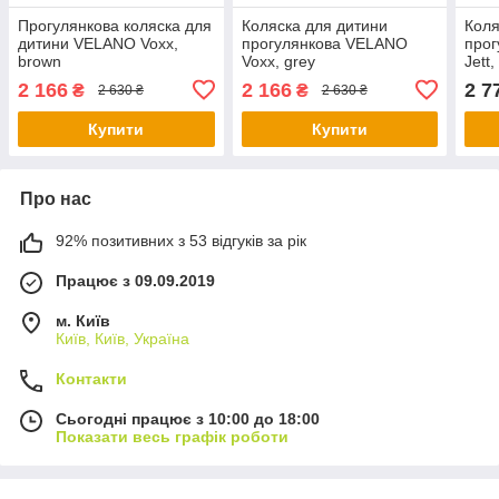
Прогулянкова коляска для
Коляска для дитини
Коля
дитини VELANO Voxx,
прогулянкова VELANO
про
brown
Voxx, grey
Jett,
2 166
2 166
2 7
₴
₴
2 630 ₴
2 630 ₴
Купити
Купити
Про нас
92% позитивних з 53 відгуків за рік
Працює з 09.09.2019
м. Київ
Київ, Київ, Україна
Контакти
Сьогодні працює з 10:00 до 18:00
Показати весь графік роботи