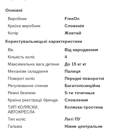
Основні
Виробник
FreeOn
Країна виробник
Словенія
Колір
Жовтий
Користувальницькі характеристики
Вік
Від народження
Кількість коліс
4
Максимальна вага дитини
До 15 кг кг
Механізм складання
Палиця
Поворот коліс
Передні поворотні
Регулювання спинки
Багатопозиційна
Ремні безпеки
5-ти точечные
Країна реєстрації бренда
Словлення
ТИП КОЛЯСКИ,
Коляска-тростина
АВТОКРЕСЛА
Тип коліс
Литі ПУ
Гальма
Ніжне центральне