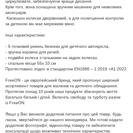
циркулювати, забезпечуючи краще дихання.
Крім того, вона оснащена зручним кишенею для невеликих
аксесуарів.
Капюшон коляски дворівневий, а для полегшення контролю
за дитиною він має мережеве вікно.
Інші характеристики:
- 5-точковий ремінь безпеки для дитячого автокрісла,
- зручна корзина для речей,
- подвійні колеса з гальмами на задніх колесах.
- спальне місце 55х 33 см
Протестовано згідно зі стандартом EN1888 – 1:2018 +A1:2022.
FreeON - це європейський бренд, який пропонує широкий
асортимент товарів для малюків та дитячого обладнання.
Протягом понад 10 років наші продукти збагачують життя
багатьох батьків і дітей. Включіть свободу та турботу разом
із FreeON.
Якщо у Вас виникли додаткові питання про цей товар, будь
ласка, звертайтеся до нашого менеджера. Ми готові надати
додаткові фотографії, відеоогляд товару та забезпечити
консультації щодо можливих технічних характеристик.