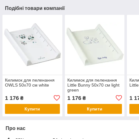
Подібні товари компанії
Килимок для пеленання
Килимок для пеленання
Кили
OWLS 50x70 см white
Little Bunny 50x70 см light
Litt
green
1 176
1 176
1 1
₴
₴
Купити
Купити
Про нас