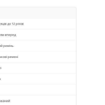
сяців до 12 років
ям вперед
й ремінь
чкові ремені
o
а
ований