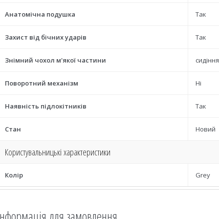
Анатомічна подушка
Так
Захист від бічних ударів
Так
Знімний чохол м'якої частини
сидіння
Поворотний механізм
Ні
Наявність підлокітників
Так
Стан
Новий
Користувальницькі характеристики
Колір
Grey
Інформація для замовлення