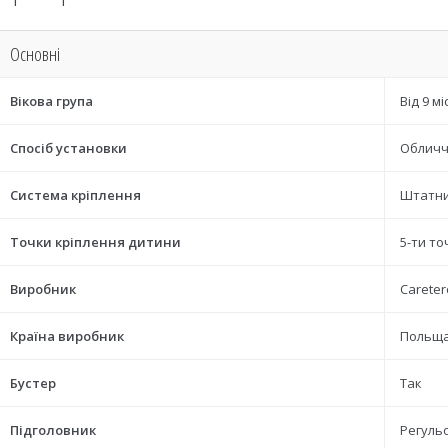
Основні
Вікова група
Від 9 мі
Спосіб установки
Обличч
Система кріплення
Штатни
Точки кріплення дитини
5-ти то
Виробник
Careter
Країна виробник
Польщ
Бустер
Так
Підголовник
Регуль