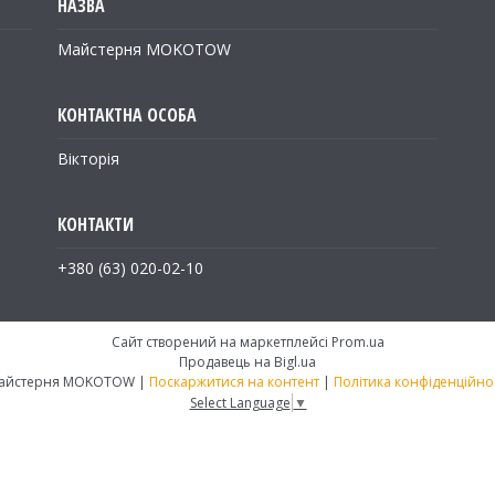
Майстерня MOKOTOW
Вікторія
+380 (63) 020-02-10
Сайт створений на маркетплейсі
Prom.ua
Продавець на Bigl.ua
Майстерня MOKOTOW |
Поскаржитися на контент
|
Політика конфіденційнос
Select Language
▼