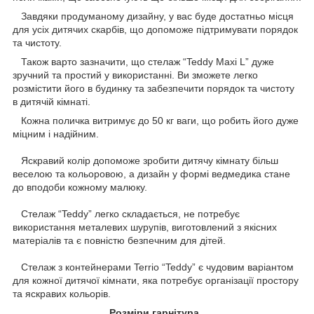
Завдяки продуманому дизайну, у вас буде достатньо місця
для усіх дитячих скарбів, що допоможе підтримувати порядок
та чистоту.
Також варто зазначити, що стелаж “Teddy Maxi L” дуже
зручний та простий у використанні. Ви зможете легко
розмістити його в будинку та забезпечити порядок та чистоту
в дитячій кімнаті.
Кожна поличка витримує до 50 кг ваги, що робить його дуже
міцним і надійним.
Яскравий колір допоможе зробити дитячу кімнату більш
веселою та кольоровою, а дизайн у формі ведмедика стане
до вподоби кожному малюку.
Стелаж “Teddy” легко складається, не потребує
використання металевих шурупів, виготовлений з якісних
матеріалів та є повністю безпечним для дітей.
Cтелаж з контейнерами Terrio “Teddy” є чудовим варіантом
для кожної дитячої кімнати, яка потребує організації простору
та яскравих кольорів.
Розміри гарнітура.