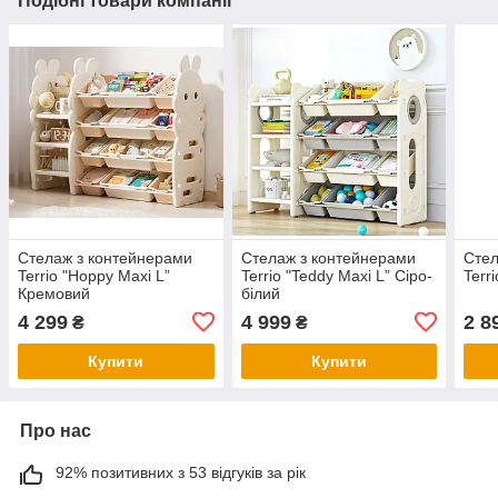
Подібні товари компанії
Стелаж з контейнерами
Стелаж з контейнерами
Стел
Terrio "Hoppy Maxi L”
Terrio "Teddy Maxi L” Сіро-
Terr
Кремовий
білий
4 299
4 999
2 8
₴
₴
Купити
Купити
Про нас
92% позитивних з 53 відгуків за рік