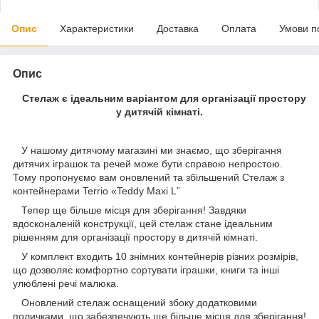
Опис
Характеристики
Доставка
Оплата
Умови п
Опис
Стелаж є ідеальним варіантом для організації простору
у дитячій кімнаті.
У нашому дитячому магазині ми знаємо, що зберігання
дитячих іграшок та речей може бути справою непростою.
Тому пропонуємо вам оновлений та збільшений Стелаж з
контейнерами Terrio «Teddy Maxi L”
Тепер ще більше місця для зберігання! Завдяки
вдосконаленій конструкції, цей стелаж стане ідеальним
рішенням для організації простору в дитячій кімнаті.
У комплект входить 10 знімних контейнерів різних розмірів,
що дозволяє комфортно сортувати іграшки, книги та інші
улюблені речі малюка.
Оновлений стелаж оснащений збоку додатковими
поличками, що забезпечують ще більше місця для зберігання!