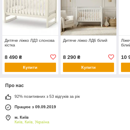
Дитяче ліжко ЛД3 слонова
Дитяче ліжко ЛД6 білий
Ліже
кістка
біли
8 490
8 290
10 
₴
₴
Купити
Купити
Про нас
92% позитивних з 53 відгуків за рік
Працює з 09.09.2019
м. Київ
Київ, Київ, Україна