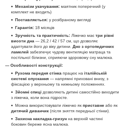
Механізм укачування:
маятник поперечний (у
комплект не входить)
Поставляється:
у розібраному вигляді
Гарантія:
18 місяців
Зручність та практичність:
Ліжечко має
три рівні
висоти дна
— 26,2 / 42 / 57 см, що дозволяє
адаптувати його до віку дитини.
Дно з ортопедичних
ламелей
забезпечує чудову вентиляцію матраца та
постільної білизни, сприяючи здоровому сну малюка.
— Особливості конструкції:
Рухома передня стінка
працює на
італійській
системі опускання
— напрямні приховані внизу, з
фіксацією у верхньому та нижньому положеннях.
Зйомні спиці
дозволяють дитині самостійно виходити
з ліжечка, коли вона підросте.
Можна використовувати ліжечко як
приставне
або як
дитячий диванчик
(після зняття передньої стінки).
Захисна накладка-гризун
на верхній частині
боковин береже ясна малюка.