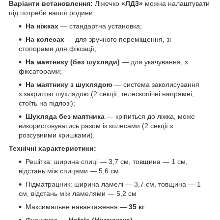
Варіанти встановлення:
Ліжечко
«ЛД3»
можна налаштувати
під потреби вашої родини:
На ніжках
— стандартна установка;
На колесах
— для зручного переміщення, зі
стопорами для фіксації;
На маятнику (без шухляди)
— для укачування, з
фіксаторами;
На маятнику з шухлядою
— система заколисування
з закритою шухлядою (2 секції, телескопічні напрямні,
стоїть на підлозі);
Шухляда без маятника
— кріпиться до ліжка, може
використовуватись разом із колесами (2 секції з
розсувними кришками).
Технічні характеристики:
Решітка: ширина спиці — 3,7 см, товщина — 1 см,
відстань між спицями — 5,6 см
Підматрацник: ширина ламелі — 3,7 см, товщина — 1
см, відстань між ламелями — 5,2 см
Максимальне навантаження —
35 кг
Фурнітура —
Hafele (Німеччина)