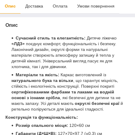
Опис
Доставка
Оплата
Умови повернення
Опис
Сучасний стиль та елегантність:
Дитяче ліжечко
«ЛД3»
поєднує комфорт, функціональність і безпеку.
Лаконічний дизайн, округлі форми та натуральні
матеріали створюють атмосферу затишку й тепла у
дитячій кімнаті. Універсальний вигляд пасує як для
хлопчика, так і для дівчинки.
Матеріали та якість:
Каркас виготовлений із
натурального бука та вільхи
, що гарантує міцність,
стійкість і екологічність конструкції. Поверхні покриті
сертифікованими фарбами та лаками на водній
основі з іонами срібла
, які безпечні для дитини та не
мають запаху. Усі деталі мають
округлі безпечні краї
й
ретельно поліруються для ідеальної гладкості.
Конструкція та функціональність:
Розмір спального місця:
120×60 см
Габарити (Д×Ш×В):
127×70×97,7 (±0,3) см