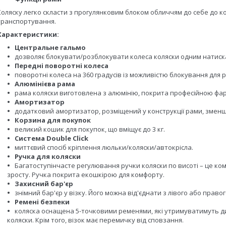
Коляску легко скласти з прогулянковим блоком обличчям до себе до ко
транспортування.
Характеристики:
Центральне гальмо
дозволяє блокувати/розблокувати колеса коляски одним натиск
Передні поворотні колеса
поворотні колеса на 360 градусів із можливістю блокування для 
Алюмінієва рама
рама коляски виготовлена ​​з алюмінію, покрита професійною фар
Амортизатор
додатковий амортизатор, розміщений у конструкції рами, зменшує
Корзина для покупок
великий кошик для покупок, що вміщує до 3 кг.
Система Double Click
миттєвий спосіб кріплення люльки/коляски/автокрісла.
Ручка для коляски
Багатоступінчасте регулювання ручки коляски по висоті – це ком
зросту. Ручка покрита екошкірою для комфорту.
Захисний бар'єр
знімний бар'єр у візку. Його можна від'єднати з лівого або право
Ремені безпеки
коляска оснащена 5-точковими ременями, які утримуватимуть ди
коляски. Крім того, візок має перемичку від сповзання.