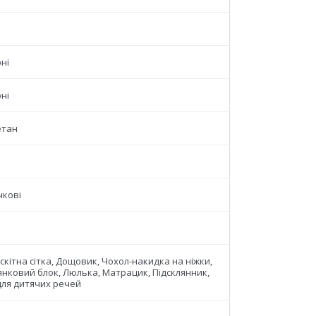
ні
ні
етан
чкові
кітна сітка, Дощовик, Чохол-накидка на ніжки,
янковий блок, Люлька, Матрацик, Підсклянник,
для дитячих речей