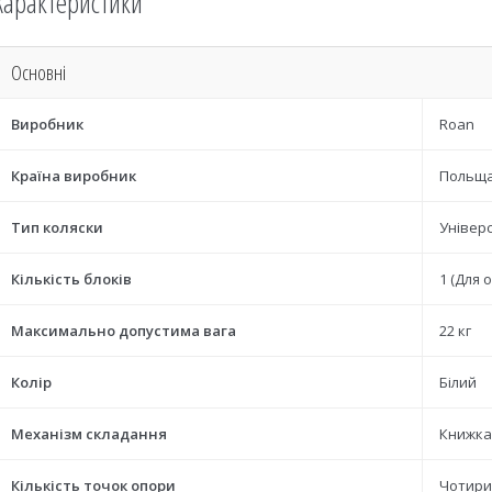
Характеристики
Основні
Виробник
Roan
Країна виробник
Польщ
Тип коляски
Універ
Кількість блоків
1 (Для 
Максимально допустима вага
22 кг
Колір
Білий
Механізм складання
Книжка
Кількість точок опори
Чотири