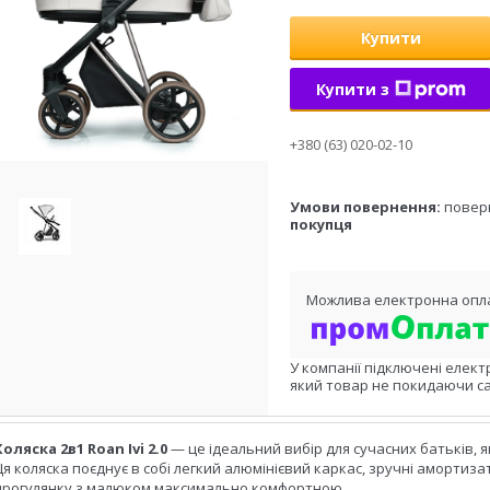
Купити
Купити з
+380 (63) 020-02-10
повер
покупця
У компанії підключені елект
який товар не покидаючи са
Коляска 2в1 Roan Ivi 2.0
— це ідеальний вибір для сучасних батьків, я
Ця коляска поєднує в собі легкий алюмінієвий каркас, зручні амортиза
прогулянку з малюком максимально комфортною.