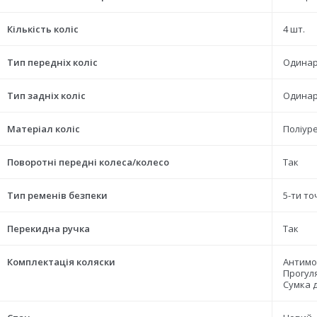
Кількість коліс
4 шт.
Тип передніх коліс
Одинар
Тип задніх коліс
Одинар
Матеріал коліс
Поліур
Поворотні передні колеса/колесо
Так
Тип ременів безпеки
5-ти то
Перекидна ручка
Так
Комплектація коляски
Антимос
Прогул
Сумка 