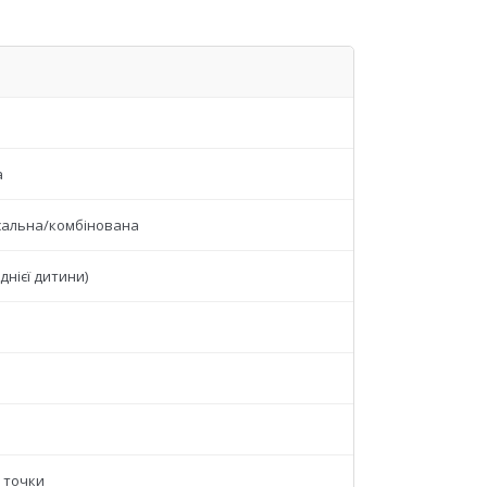
а
сальна/комбінована
однієї дитини)
 точки