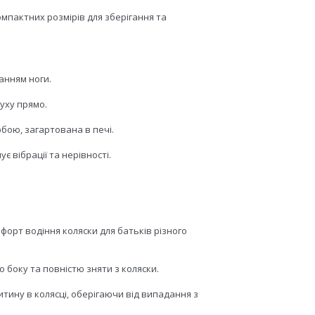
мпактних розмірів для зберігання та
анням ноги.
руху прямо.
бою, загартована в печі.
 вібрації та нерівності.
форт водіння коляски для батьків різного
го боку та повністю зняти з коляски.
тину в колясці, оберігаючи від випадання з