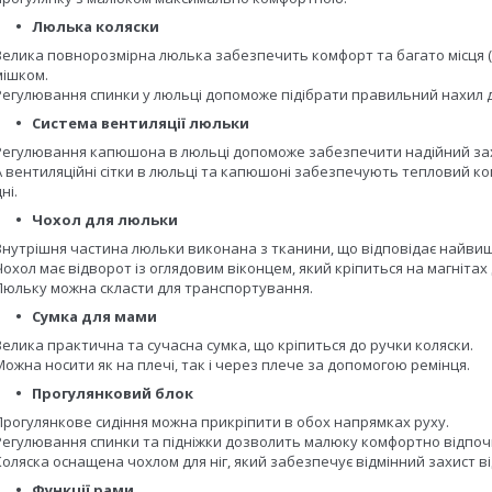
Люлька коляски
Велика повнорозмірна люлька забезпечить комфорт та багато місця (7
мішком.
Регулювання спинки у люльці допоможе підібрати правильний нахил 
Система вентиляції люльки
Регулювання капюшона в люльці допоможе забезпечити надійний захи
А вентиляційні сітки в люльці та капюшоні забезпечують тепловий ко
ні.
Чохол для люльки
Внутрішня частина люльки виконана з тканини, що відповідає найви
Чохол має відворот із оглядовим віконцем, який кріпиться на магніта
Люльку можна скласти для транспортування.
Сумка для мами
Велика практична та сучасна сумка, що кріпиться до ручки коляски.
Можна носити як на плечі, так і через плече за допомогою ремінця.
Прогулянковий блок
Прогулянкове сидіння можна прикріпити в обох напрямках руху.
Регулювання спинки та підніжки дозволить малюку комфортно відпочи
Коляска оснащена чохлом для ніг, який забезпечує відмінний захист ві
Функції рами