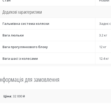
Стан
Новий
Додаткові характеристики
Гальмівна система коляски
Заднє 
Вага люльки
3.2 кг
Вага прогулянкового блоку
12 кг
Вага шасі з колесами
12.4 кг
Інформація для замовлення
Ціна:
32 000 ₴