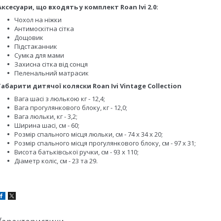
Аксесуари, що входять у комплект Roan Ivi 2.0:
Чохол на ніжки
Антимоскітна сітка
Дощовик
Підстаканник
Сумка для мами
Захисна сітка від сонця
Пеленальний матрасик
Габарити дитячої коляски Roan Ivi Vintage Collection
Вага шасі з люлькою кг - 12,4;
Вага прогулянкового блоку, кг - 12,0;
Вага люльки, кг - 3,2;
Ширина шасі, см - 60;
Розмір спального місця люльки, см - 74 x 34 x 20;
Розмір спального місця прогулянкового блоку, см - 97 х 31;
Висота батьківської ручки, см - 93 х 110;
Діаметр коліс, см - 23 та 29.