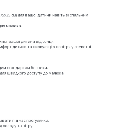
5x35 см) для вашої дитини навіть зі спальним
для малюка.
ст вашої дитини від сонця.
мфорт дитини та циркуляцію повітря у спекотні
щим стандартам безпеки.
х для швидкого доступу до малюка.
вати під час прогулянки.
д холоду та вітру.